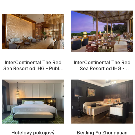
Hotelový pokojový
venkovní nábytek
nábytek
InterContinental The Red
InterContinental The Red
Sea Resort od IHG - Public
Sea Resort od IHG -
Area Furniture
Restaurační nábytek
Hotelový pokojový
BeiJing Yu Zhongyuan