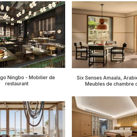
igo Ningbo - Mobilier de
Six Senses Amaala, Arabi
restaurant
Meubles de chambre 