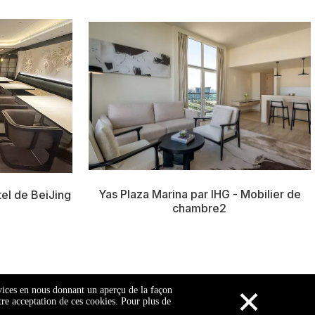
Yas Plaza Marina par IHG - Mobilier de
el de BeiJing
chambre2
×
rvices en nous donnant un aperçu de la façon
otre acceptation de ces cookies. Pour plus de
Plan du site