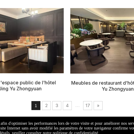
'espace public de l'hôtel
Meubles de restaurant d'hôt
Jing Yu Zhongyuan
Yu Zhongyuan
2
3
4
...
17
»
1
s afin d'optimiser les performances lors de votre visite et pour améliorer nos se
re site Internet sans avoir modifié les paramètres de votre navigateur confirme v
2026 Senyuan Furniture Group Co., Ltd. Tous droits réservés.

détails, veuillez consulter notre politique de confidentialité.