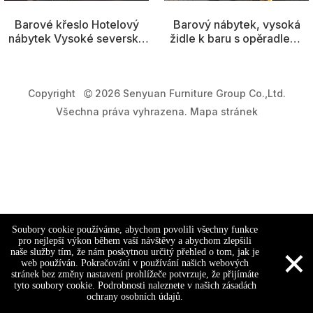
Barové křeslo Hotelový
Barový nábytek, vysoká
nábytek Vysoké severské
židle k baru s opěradlem,
kovové sametové kuchyně
vysoká židle barová židle v
Kožené vysoce moderní
černé kůži
stoličky
Copyright
2026 Senyuan Furniture Group Co.,Ltd.

Všechna práva vyhrazena.
Mapa stránek
Soubory cookie používáme, abychom povolili všechny funkce
pro nejlepší výkon během vaší návštěvy a abychom zlepšili
×
naše služby tím, že nám poskytnou určitý přehled o tom, jak je
web používán. Pokračování v používání našich webových
stránek bez změny nastavení prohlížeče potvrzuje, že přijímáte
tyto soubory cookie. Podrobnosti naleznete v našich zásadách
ochrany osobních údajů.