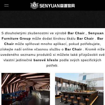
S dlouholetými zkušenostmi ve výrobě
Bar Chair
,
Senyuan
Furniture Group
může dodat širokou škálu
Bar Chair
.
Bar
Chair
může splňovat mnoho aplikací, pokud potřebujete,
získejte naši online včasnou službu o
Bar Chair
. Kromě níže
uvedeného seznamu produktů si můžete také přizpůsobit své
vlastní jedinečné
barové křeslo
podle svých specifických
potřeb.